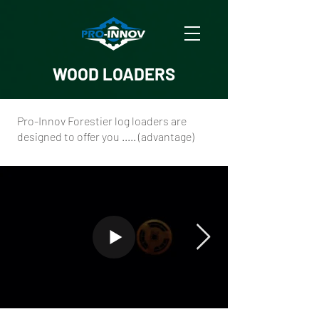
WOOD LOADERS
Pro-Innov Forestier log loaders are
designed to offer you ..... (advantage)