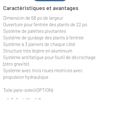
Caractéristiques et avantages
Dimension de 68 po de largeur
Ouverture pour l'entrée des plants de 22 po
Système de palettes pivotantes
Système de guidage des plants à l'entrée
Système à 3 paniers de chaque côté
Structure très légère en aluminium
Système antifatigue pour l'outil de décrochage
(zéro gravité)
Système avec trois roues motrices avec
propulsion hydraulique
Toile pare-soleil (OPTION)
Série HR-35
Il s'agit du modèle de base avec la traction
fait par le tracteur ou autre véhicule (ATV).
Série HR-35T
Il s'agit du modèle d'aide-récolteuse avec